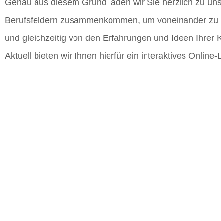
Genau aus diesem Grund laden wir Sie herzlich zu un
Berufsfeldern zusammenkommen, um voneinander zu lern
und gleichzeitig von den Erfahrungen und Ideen Ihrer 
Aktuell bieten wir Ihnen hierfür ein interaktives Onli
Als zusätzlichen Bonus bieten wir Ihnen ein kostenfrei
Wissensvermittlung und Erhaltung essenziellen Know-
Melden Sie sich noch heute an und erweitern Sie Ihre