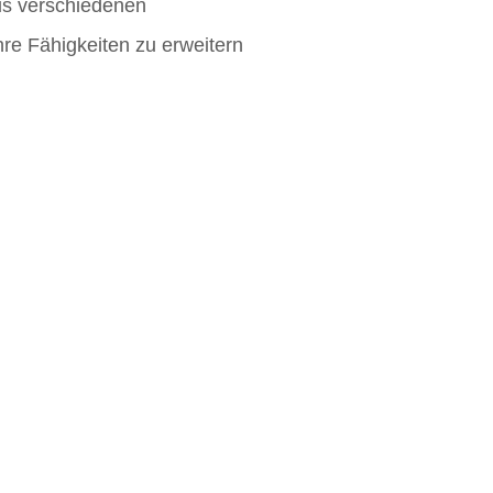
us verschiedenen
re Fähigkeiten zu erweitern
lüssel zur effektiven
deckt zu werden.