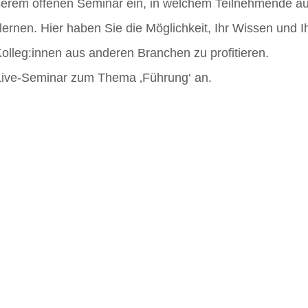
serem offenen Seminar ein, in welchem Teilnehmende a
en. Hier haben Sie die Möglichkeit, Ihr Wissen und Ih
Kolleg:innen aus anderen Branchen zu profitieren.
ne-Live-Seminar zum Thema ‚Führung‘ an.
es Impuls-Training zum Thema ‚Train-the-Trainer: Der Sch
hows.
n Horizont! Neue Lösungen warten darauf, von Ihnen ent